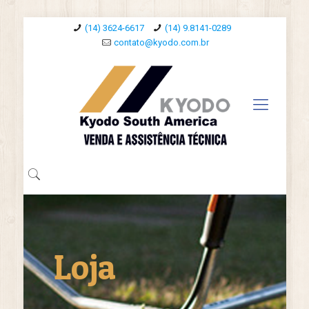
(14) 3624-6617
(14) 9.8141-0289
contato@kyodo.com.br
Loja