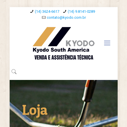
(14) 3624-6617
(14) 9.8141-0289
contato@kyodo.com.br
Loja