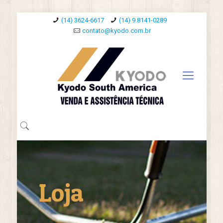
(14) 3624-6617
(14) 9.8141-0289
contato@kyodo.com.br
Loja