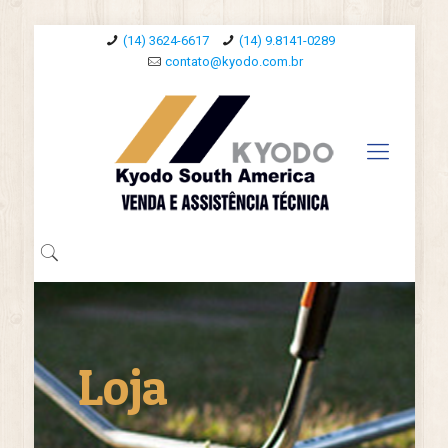
(14) 3624-6617
(14) 9.8141-0289
contato@kyodo.com.br
Loja