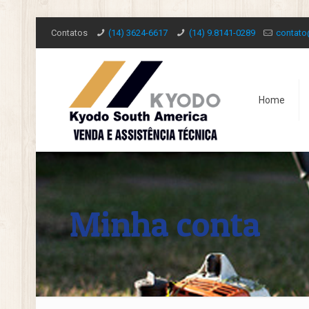
Contatos
(14) 3624-6617
(14) 9.8141-0289
contat
Home
Minha conta