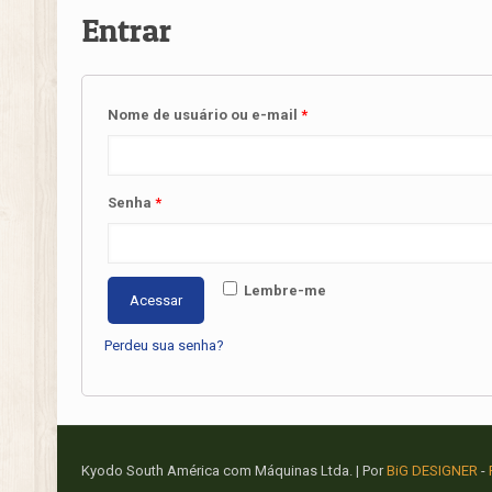
Entrar
Nome de usuário ou e-mail
*
Senha
*
Lembre-me
Acessar
Perdeu sua senha?
Kyodo South América com Máquinas Ltda. | Por
BiG DESIGNER
-